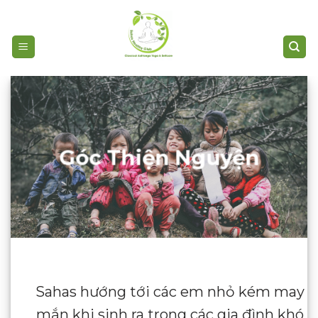
Skip
to
content
Góc Thiện Nguyện
Sahas hướng tới các em nhỏ kém may
mắn khi sinh ra trong các gia đình khó