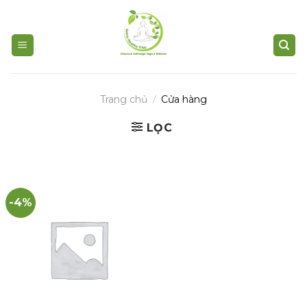
Skip
to
content
Trang chủ
/
Cửa hàng
LỌC
-4%