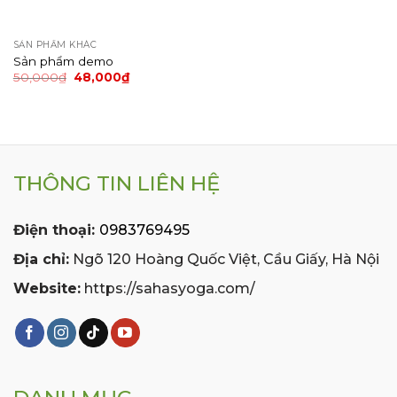
SẢN PHẨM KHÁC
Sản phẩm demo
Giá
Giá
50,000
₫
48,000
₫
gốc
hiện
là:
tại
50,000₫.
là:
48,000₫.
THÔNG TIN LIÊN HỆ
Điện thoại:
0983769495
Địa chỉ:
Ngõ 120 Hoàng Quốc Việt, Cầu Giấy, Hà Nội
Website:
https://sahasyoga.com/